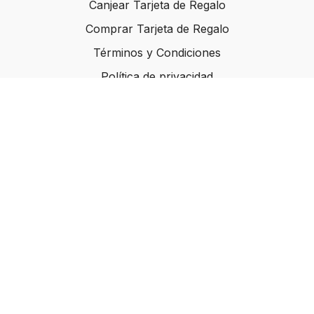
Canjear Tarjeta de Regalo
Comprar Tarjeta de Regalo
Términos y Condiciones
Política de privacidad
Inicio
Planes
Empieza Aquí
© Atomic Fitness Club, Inc. 2022