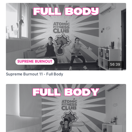
💃🏻
______________________________ 1 Ronda de Superset #1
_______________________________
Superset #3 - 3 Rondas
-45 segs Squat Curl (Step) + Side Leg Lift (20 segs cada
lado)/ 15 segs descanso
56:39
-45 segs Skull Crushers Heel Bridge / 15 segs descanso
Supreme Burnout 11 - Full Body
💃🏻
______________________________ 1 Ronda de Superset #1
_______________________________
Superset #4 - 3 Rondas